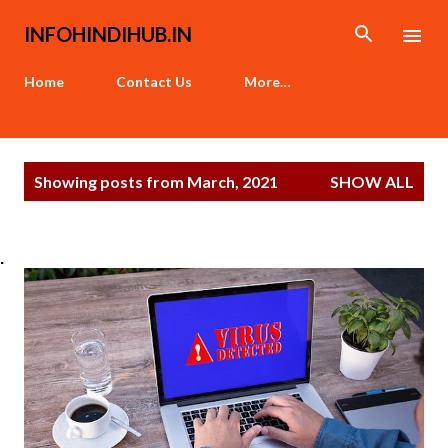
Skip to main content
INFOHINDIHUB.IN
Home
Contact Us
More…
P
Showing posts from March, 2021
SHOW ALL
o
s
t
.
s