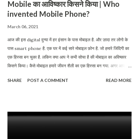
Mobile का आविष्कार किसने किया | Who
invented Mobile Phone?
March 06, 2021
आज की इस digital दुन्या में हर इंसान के पास मोबाइल है. और ज़ादा तर लोगो के
पास smart phone है. एक घर में कई सारे मोबाइल फ़ोन है. जो हमारे जिंदिगी का
एक हिस्सा बन चुका है. लकिन क्या आप ने कभी सोचा है की मोबाइल का अविष्कार
किसने किया। कैसे मोबाइल हमारे जीवन शैली का एक हिस्सा बन गया. अगर आप यह
जानना चाहते है तो इस Article को पूरा पड़ने के बाद आप को mobile ka
SHARE
POST A COMMENT
READ MORE
avishkar kisne kiya इस की पुरे जानकारी हो जयगी. कभी कभी यह सवाल
GK में भी पूछ लिया जाता है Phone ka aviskar kisne kiya. मोबाइल की
खोज किसने की? दुन्या का सब से पहला मोबाइल अमेरिका के एक इंजीनियर मार्टिन
कूपर ने 1973 में किया। इस समय लोग मोबाइल के बारे में कुछ भी नही जानते थे.
लोग सोच भी नही सकते थे की इतनी आसानी और इतने दूर से कोई बिना किसे तार के
बात भी कर सकता है. मोबाइल सब लोगो के लिए एक बोहत बड़ा अविष्कार था. जब
पहले फ़ोन की खोज हुई तो इस का वज़न लकभग 2 किलो तक था. पहला फ़ोन होने