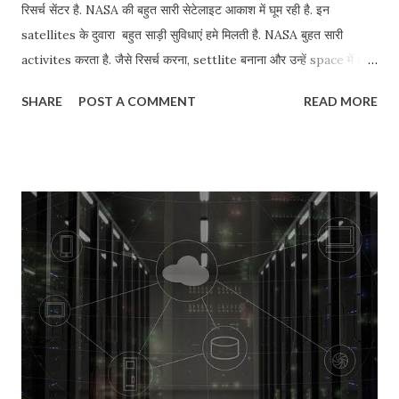
रिसर्च सेंटर है. NASA की बहुत सारी सेटेलाइट आकाश में घूम रही है. इन
satellites के दुवारा बहुत साड़ी सुविधाएं हमे मिलती है. NASA बुहत सारी
activites करता है. जैसे रिसर्च करना, settlite बनाना और उन्हें space में छोड़
देता है. settlite जब स्पेस में चली जाती है तो वोह बोहत सरे information
SHARE
POST A COMMENT
READ MORE
भजती है जिस से scientist को बोहत साड़ी रिसर्च में आसानी होती है. इस के साथ
साथ नासा सोलर एनर्जी पर भी काम करता है. NASA चाँद पर रिसर्च कर रहा है की
वहा कैसे लाइफ शरू की जय. और लोगो की चाँद पर भेजा जाए और जीवन की
शरुआत की जाए. नासा अपने सैटेलाइट को चांद पर भेजने के बाद अब इन
सैटेलाइट को मंगल ग्रह तक भी भेज चुका है. एक नए प्रोग्राम के हिसाब से नासा
आप ने मनुष्य को मंगल ग्रह पर भेजने की तैयारी शरू कर दी है. अगर मनुष्य मंगल
ग्रह पर पहुंच जाता है तो बहुत सारी जानकारी बहुत आसानी से मिल सकती है. इसके
अलावा यह भी संभव हो सकता है कि मंगल ग्रह पर जीवन संभव हो सके Nasa
Internet Speed. नासा की इंटरनेट स्पीड कितनी है...