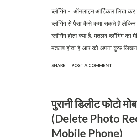
ब्लॉगिंग - ऑनलाइन आर्टिकल लिख कर प
ब्लॉगिंग से पैसा कैसे कमा सकते हैं ल
ब्लॉगिंग होता क्या है. मतलब ब्लॉगिंग का म
मतलब होता है आप को अपना कुछ लिखना
आप एक्सपर्ट हैं किसी भी विषय में, आप 
SHARE
POST A COMMENT
आप जनरल नॉलेज की सभी इंफॉर्मेशन वहां ड
डालना चाहते हैं. लोग आप का ब्लॉग देखे 
ब्लॉग प्रसिद्ध हो जाएगा और Google गूग
पुरानी डिलीट फोटो मोब
(Step by Step Tutorial) चलिए देखते ह
(Delete Photo Re
Blogging आप का शौक है, और ये शौक आ
Mobile Phone)
ली जिए के आप को लिखने का शौक है, और