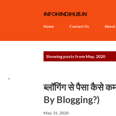
INFOHINDIHUB.IN
Home
Contact Us
About
P
Showing posts from May, 2020
o
s
.
t
ब्लॉगिंग से पैसा कै
s
By Blogging?)
May 31, 2020