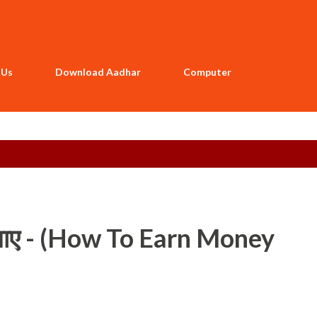
Skip to main content
 Us
Download Aadhar
Computer
से कमाए - (How To Earn Money