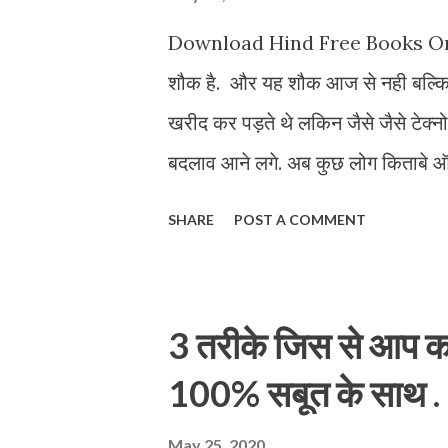
Deleted Files) और दूसरा ऑप्शन हो
Download Hind Free Books Online.
आपको स्कैन फॉर ऑल फाइल्स (Scan Fo
शौक है. और यह शौक आज से नही बल्कि प
खरीद कर पड़ते थे लकिन जैसे जैसे टेक्नोल
बदलाव आने लगे. अब कुछ लोग किताबे 
किताबो को उसे तरह पड़ना पसंद करते है 
SHARE
POST A COMMENT
आने वाले समय में ज़ादा तर किताबे ऑन
अपने फायदे है. जैसे के हम बोहत सरे क
वजह से हमे बोहत फ़ायदा हुआ है। यूट्यू
3 तरीके जिस से आप कम
भी इनफार्मेशन आसानी से हासिल कर सकत
100% सबूत के साथ .
किताबे कहां से डाउनलोड कर सकते हैं. इ
कर सकते हैं. लेकिन यह वीडियो स्पेशली 
May 25, 2020