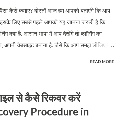
ैसा कैसे कमाए? दोस्तों आज हम आपको बताएंगे कि आप
ेकिन इसके लिए सबसे पहले आपको यह जानना जरूरी है कि
ीनिंग क्या है. आसान भाषा में आप देखेंगे तो ब्लॉगिंग का
, अपनी वेबसाइट बनाना है. जैसे कि आप समझ लीजिए कि
हिंदी या मान लीजिए कि आप जनरल नॉलेज के एक्सपर्ट हैं.
READ MORE
ाल दीजिए हिंदी में या इंग्लिश में जिस चीज में भी आप
गे. धीरे-धीरे वह आपका ब्लॉग पसंद करेंगे, धीरे-धीरे आपका
ल आपको ऐड Ads देना स्टार्ट कर देगा. स्टेप बाय स्टेप
ाइल से कैसे रिकवर करें
ैं, Q-1: ब्लॉग्गिंग क्या है ? (What is Blogging)
covery Procedure in
प इंटरनेट पैर कुछ लिख कर ही पूरा कर सकते है. मान
 आप इस से पैसा भी कामना चाहते है, तो आप एक ब्लॉग